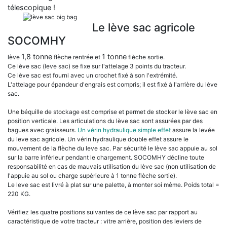
télescopique !
Le lève sac agricole
SOCOMHY
1,8 tonne
1 tonne
lève
flèche rentrée et
flèche sortie.
Ce lève sac (leve sac) se fixe sur l'attelage 3 points du tracteur.
Ce lève sac est fourni avec un crochet fixé à son l'extrémité.
L'attelage pour épandeur d'engrais est compris; il est fixé à l'arrière du lève
sac.
Une béquille de stockage est comprise et permet de stocker le lève sac en
position verticale. Les articulations du lève sac sont assurées par des
bagues avec graisseurs.
Un vérin hydraulique simple effet
assure la levée
du leve sac agricole. Un vérin hydraulique double effet assure le
mouvement de la flèche du leve sac. Par sécurité le lève sac appuie au sol
sur la barre inférieur pendant le chargement. SOCOMHY décline toute
responsabilité en cas de mauvais utilisation du lève sac (non utilisation de
l'appuie au sol ou charge supérieure à 1 tonne flèche sortie).
Le leve sac est livré à plat sur une palette, à monter soi même. Poids total =
220 KG.
Vérifiez les quatre positions suivantes de ce lève sac par rapport au
caractéristique de votre tracteur : vitre arrière, position des leviers de