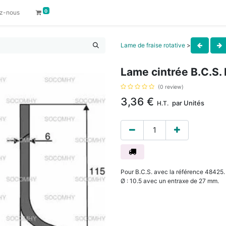
0
z-nous
Lame de fraise rotative
>
Lame cintrée B.C.S.
(0 review)
3,36
€
par
Unités
H.T.
Pour B.C.S. avec la référence 48425. 
Ø : 10.5 avec un entraxe de 27 mm.